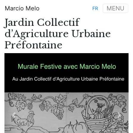
Skip
Marcio Melo
MENU
FR
to
Main
main
Jardin Collectif
navigation
content
d’Agriculture Urbaine
Préfontaine
Previous
Next