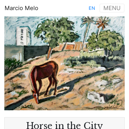
Aller
Marcio Melo
MENU
EN
au
Main
contenu
Image
navigation
principal
Horse in the City