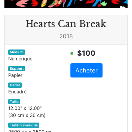
Hearts Can Break
2018
$100
Médium
Numérique
Support
Acheter
Papier
Cadre
Encadré
Taille
12.00" x 12.00"
(30 cm x 30 cm)
Taille numérique
2500 px x 2500 px