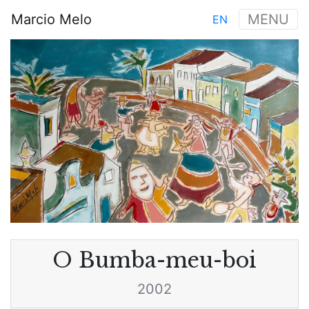
Aller
Marcio Melo
MENU
EN
au
Main
contenu
Image
navigation
principal
O Bumba-meu-boi
2002