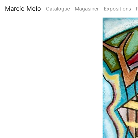
Aller
Marcio Melo
Catalogue
Magasiner
Expositions
au
Main
contenu
Image
principal
navigation