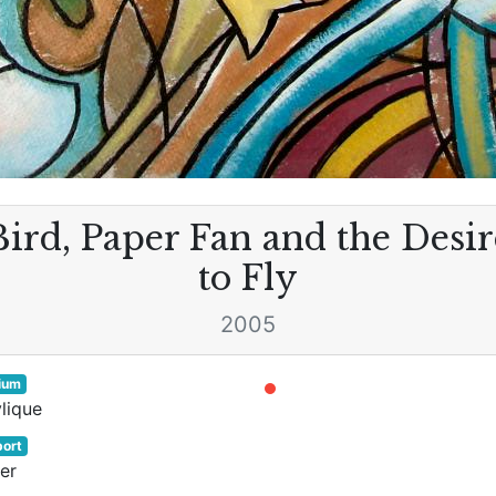
Bird, Paper Fan and the Desir
to Fly
2005
ium
lique
ort
er