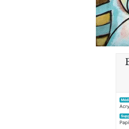
Méd
Acry
Supp
Papi