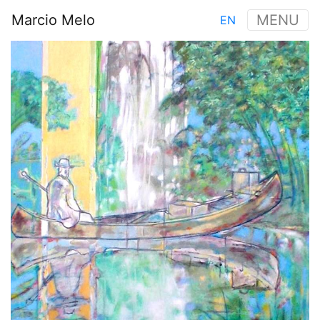
Aller
Marcio Melo
MENU
EN
au
Main
contenu
Image
navigation
principal