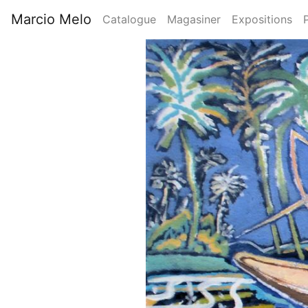
Aller
Marcio Melo
Catalogue
Magasiner
Expositions
au
Main
contenu
Image
principal
navigation