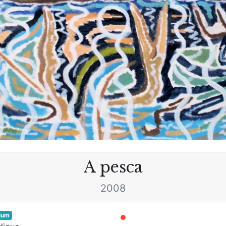
A pesca
2008
ium