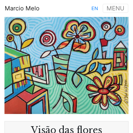
Aller
Marcio Melo
MENU
EN
au
Main
contenu
Image
navigation
principal
Visão das flores