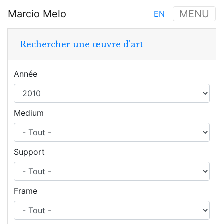
Aller
Marcio Melo
MENU
EN
au
Main
contenu
navigation
principal
Rechercher une œuvre d'art
Année
Medium
Support
Frame