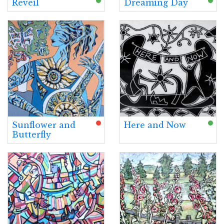
Réveil
Dreaming Day
Sunflower and
Here and Now
Butterfly