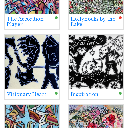
The Accordion
Hollyhocks by the
Player
Lake
Visionary Heart
Inspiration