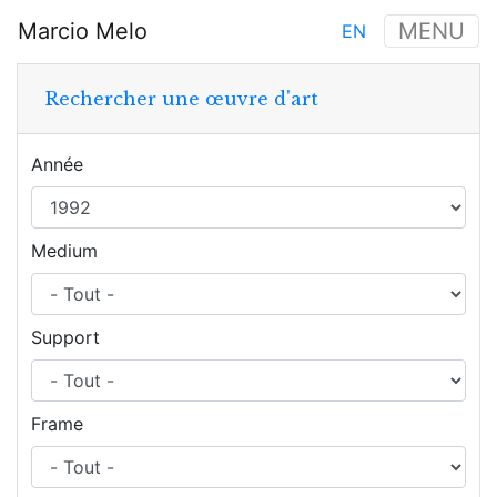
Aller
Marcio Melo
MENU
EN
au
Main
contenu
navigation
principal
Rechercher une œuvre d'art
Année
Medium
Support
Frame