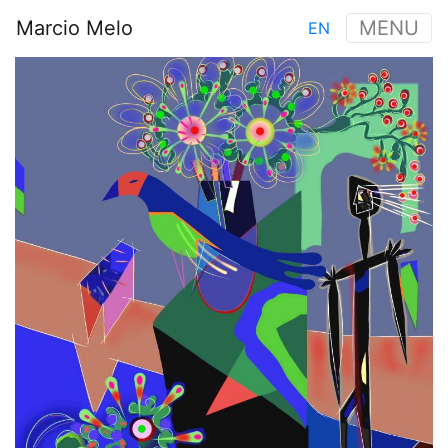
Aller
Marcio Melo
MENU
EN
au
Main
contenu
Image
navigation
principal