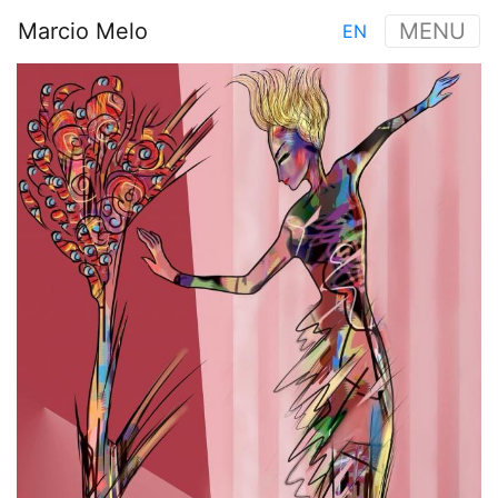
Aller
Marcio Melo
MENU
EN
au
Main
contenu
Image
navigation
principal